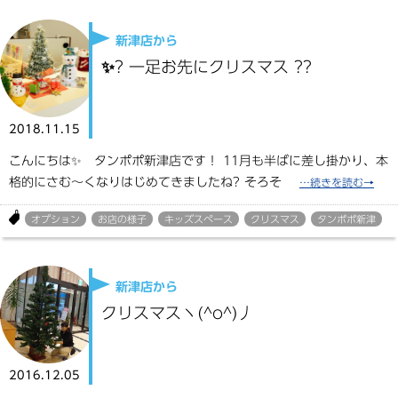
新津店から
✨? 一足お先にクリスマス ??
2018.11.15
こんにちは✨ タンポポ新津店です！ 11月も半ばに差し掛かり、本
格的にさむ～くなりはじめてきましたね? そろそ
オプション
お店の様子
キッズスペース
クリスマス
タンポポ新津
新津店から
クリスマスヽ(^o^)丿
2016.12.05